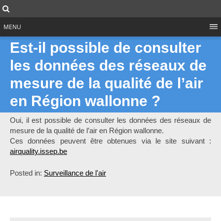
Skip
Search
to
content
MENU
Est-il possible de consulter
les données des réseaux de
mesure de la qualité de l’air
en Région wallonne ?
Oui, il est possible de consulter les données des réseaux de
mesure de la qualité de l’air en Région wallonne.
Ces données peuvent être obtenues via le site suivant :
airquality.issep.be
Posted in:
Surveillance de l'air