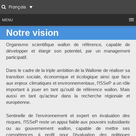
Skip
Français
to
Search
content
MENU
Notre vision
Organisme scientifique wallon de référence, capable de
développer et élargir son potentiel, par un management
participatif.
Dans le cadre de la triple ambition de la Wallonie de réaliser sa
transition sociale, économique et écologique ainsi que face
aux enjeux climatiques et environnementaux, l’ISSeP a un rôle
important à jouer en tant qu’outil de référence wallon. Mais
aussi en tant qu’acteur dans la recherche régionale et
européenne.
Sentinelle de l’environnement et expert en évaluation des
risques, l’ISSeP reste un appui fiable aux pouvoirs subsidiants
ou au gouvernement wallon, capable de mettre ses
compétences à profit pour l’évaluation des politiques