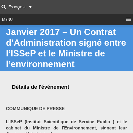
Skip
Français
to
Search
content
MENU
Janvier 2017 – Un Contrat
d’Administration signé entre
l’ISSeP et le Ministre de
l’environnement
Détails de l'événement
COMMUNIQUE DE PRESSE
L’ISSeP (Institut Scientifique de Service Public ) et le
cabinet du Ministre de l’Environnement, signent leur