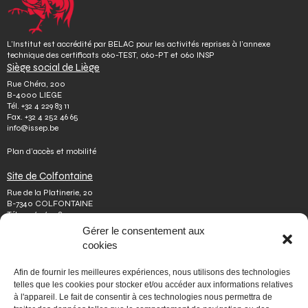
L’Institut est accrédité par BELAC pour les activités reprises à l’annexe
technique des certificats 060-TEST, 060-PT et 060 INSP
Siège social de Liège
Rue Chéra, 200
B-4000 LIEGE
Tél.
+32 4 229 83 11
Fax.
+32 4 252 46 65
info@issep.be
Plan d’accès et mobilité
Site de Colfontaine
Rue de la Platinerie, 20
B-7340 COLFONTAINE
Tél.
+32 65 610 813
Fax.
+32 65 610 808
Gérer le consentement aux
colfontaine@issep.be
cookies
ISSeP
Afin de fournir les meilleures expériences, nous utilisons des technologies
Qui sommes-nous
telles que les cookies pour stocker et/ou accéder aux informations relatives
Travailler chez nous
à l'appareil. Le fait de consentir à ces technologies nous permettra de
Effectuer un stage