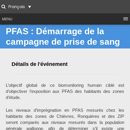
Skip
Français
to
Search
content
MENU
PFAS : Démarrage de la
campagne de prise de sang
Détails de l'événement
L’objectif global de ce biomonitoring humain ciblé est
d’objectiver l’exposition aux PFAS des habitants des zones
d’étude.
Les niveaux d’imprégnation en PFAS mesurés chez les
habitants des zones de Chièvres, Ronquières et des ZIP
seront comparés aux niveaux mesurés dans la population
générale wallonne, afin de déterminer s’il existe une