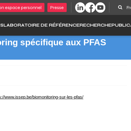
Sear
n espace personnel
Presse
Fr
ÉS
LABORATOIRE DE RÉFÉRENCE
RECHERCHE
PUBLIC
oring spécifique aux PFAS
s://www.issep.be/biomonitoring-sur-les-pfas/