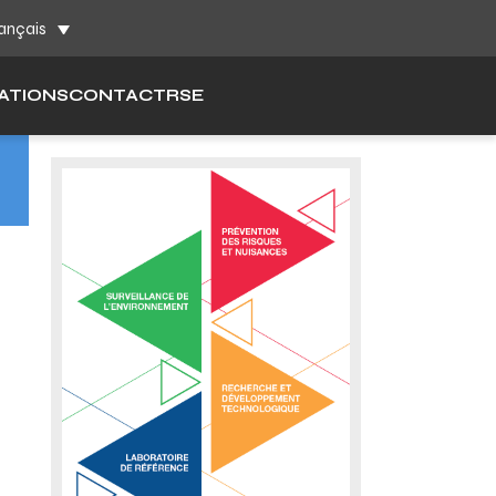
ch
ançais
ATIONS
CONTACT
RSE