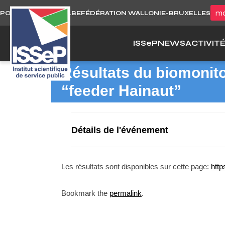
Skip
mo
PORTAIL WALLONIE.BE
FÉDÉRATION WALLONIE-BRUXELLES
to
content
ISS
e
P
NEWS
ACTIVIT
Résultats du biomonit
“feeder Hainaut”
Détails de l'événement
Les résultats sont disponibles sur cette page:
http
Bookmark the
permalink
.
P