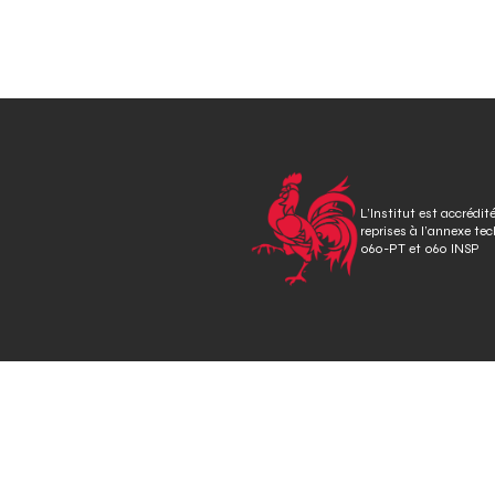
o
s
t
n
a
L’Institut est accrédit
v
reprises à l’annexe te
060-PT et 060 INSP
i
g
a
t
i
o