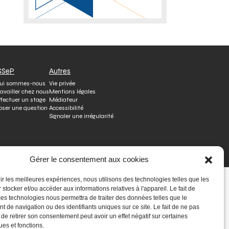
SSeP
Autres
ui sommes-nous
Vie privée
ravailler chez nous
Mentions légales
ffectuer un stage
Médiateur
oser une question
Accessibilité
Signaler une irrégularité
Gérer le consentement aux cookies
nir les meilleures expériences, nous utilisons des technologies telles que les
 stocker et/ou accéder aux informations relatives à l'appareil. Le fait de
ces technologies nous permettra de traiter des données telles que le
 de navigation ou des identifiants uniques sur ce site. Le fait de ne pas
 de retirer son consentement peut avoir un effet négatif sur certaines
ues et fonctions.