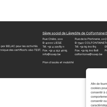
Siège social de Liège
Site de Colfontaine
I
Rue Chéra, 200
Rue de la Platinerie, 20
Q
B-4000 LIEGE
B-7340 COLFONTAINE
T
é par BELAC pour les activités
Tél.
+32 4 229 83 11
Tél.
+32 65 610 813
E
chnique des certificats 060-TEST,
Fax.
+32 4 252 46 65
Fax.
+32 65 610 808
P
info@issep.be
colfontaine@issep.be
Plan d’accès et mobilité
Afin de four
cookies pour
consentir à 
comportement
consentir ou
caractéristiq